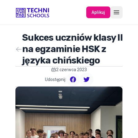
Aplikuj
Sukces uczniów klasy II
O NAS
na egzaminie HSK z
języka chińskiego
WYDARZENIA
2 czerwca 2023
Udostępnij:
facebook
twitter