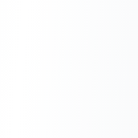
programistów do siebie, często
pomagając przy tym przy
relokacji oraz zapewniając
lepsze warunki i zarobki.
7. Na koniec najważniejszy
(przynajmniej dla mnie :)) punkt.
Praca zdalna. Jest super,
szczególnie jeśli pracujemy z
małej wysepki w Tajlandii. Na
pewno poświęcę temu
zagadnieniu jeszcze kilka
wpisów.