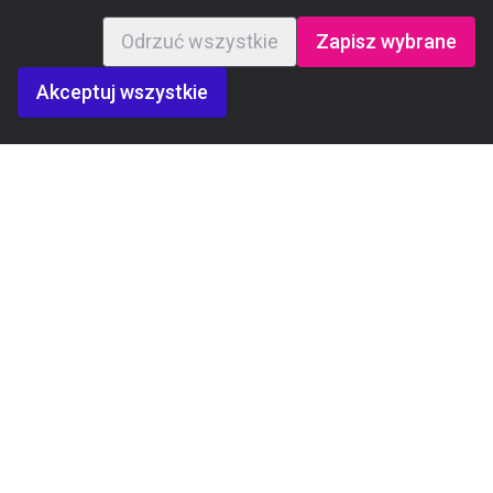
Odrzuć wszystkie
Zapisz wybrane
Akceptuj wszystkie
APLIKUJ
Niepubliczne Technikum Programistyczne
Warszawa, Lublin, Wrocław