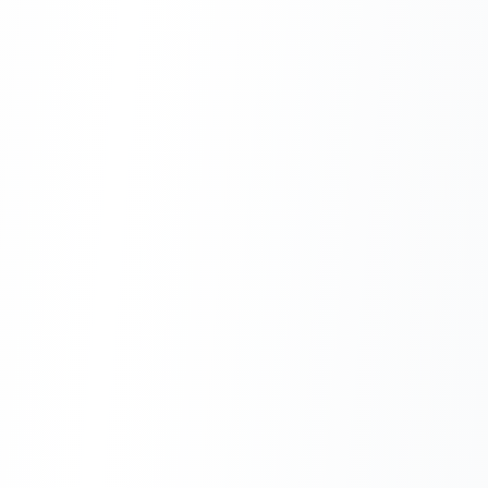
cennych kontaktów.
5. Można powiedzieć, że
programiści żyją obecnie jak
pączki w maśle. Serio. Jest
większe zapotrzebowanie, niż
chętnych. Firmy prześcigają się w
oferowaniu dobrych warunków i
benefitów najlepszym
kandydatom. Oprócz zarobków
możesz liczyć na prywatną
opiekę medyczną,
dofinansowanie nauki języków
czy karnet na siłownię.
6. Znając język angielski możesz
pracować w dowolnym kraju.
Firmy chętnie ściągają dobrych